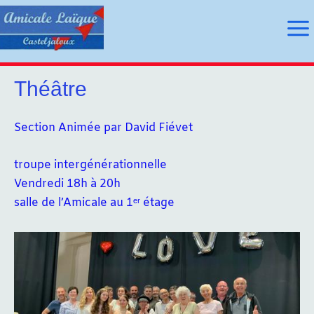
Aller
au
Ma
contenu
Me
Théâtre
utateur
Section Animée par David Fiévet
utateur
troupe intergénérationnelle
Vendredi 18h à 20h
u
salle de l’Amicale au 1ᵉʳ étage
u