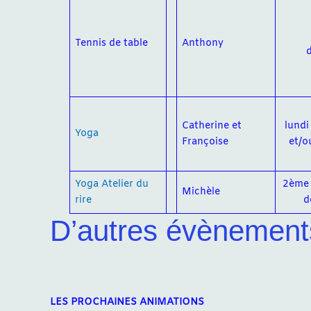
Tennis de table
Anthony
Catherine et
lundi
Yoga
Françoise
et/o
Yoga Atelier du
2ème 
Michèle
rire
d
D’autres évènement
LES PROCHAINES ANIMATIONS