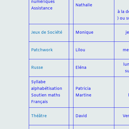
numériques
Nathalie
Assistance
à la 
) ou s
Jeux de Société
Monique
j
Patchwork
Lilou
mer
lu
Russe
Eléna
su
Syllabe
alphabétisation
Patricia
Soutien maths
Martine
Français
Théâtre
David
Ven