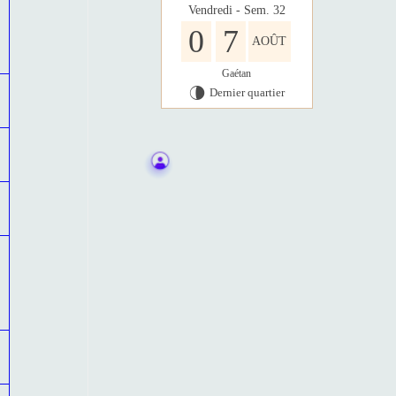
Vendredi - Sem. 32
0
7
AOÛT
Gaétan
Dernier quartier
U