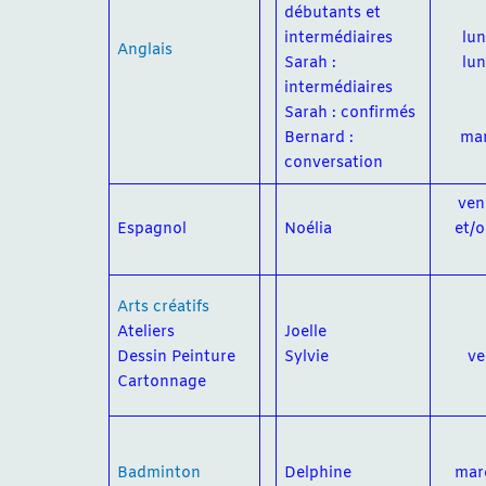
débutants et
intermédiaires
lu
Anglais
Sarah :
lu
intermédiaires
Sarah : confirmés
Bernard :
mar
conversation
ven
Espagnol
Noélia
et/
Arts créatifs
Ateliers
Joelle
Dessin Peinture
Sylvie
ve
Cartonnage
Badminton
Delphine
mar