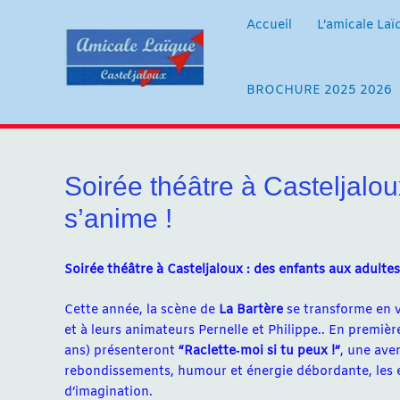
Aller
au
Accueil
L’amicale Laï
contenu
BROCHURE 2025 2026
Soirée théâtre à Casteljalou
s’anime !
Soirée théâtre à Casteljaloux : des enfants aux adultes
Cette année, la scène de
La Bartère
se transforme en v
et à leurs animateurs Pernelle et Philippe.. En première
ans) présenteront
“Raclette‑moi si tu peux !”
, une av
rebondissements, humour et énergie débordante, les en
d’imagination.