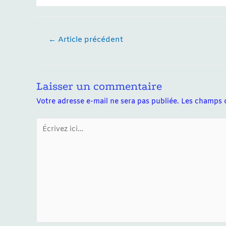
Navigation
←
Article précédent
de
l’article
Laisser un commentaire
Votre adresse e-mail ne sera pas publiée.
Les champs o
Écrivez
ici…