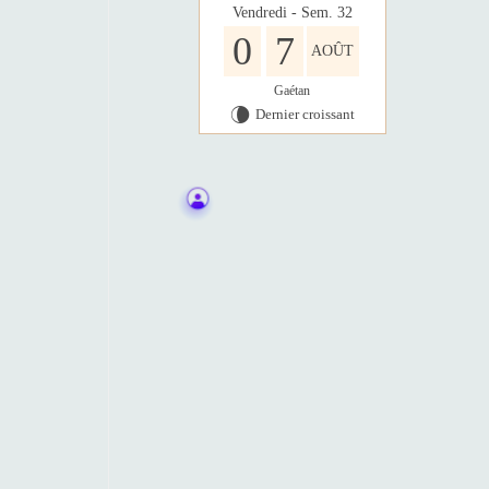
Vendredi - Sem. 32
0
7
AOÛT
Gaétan
Dernier croissant
V