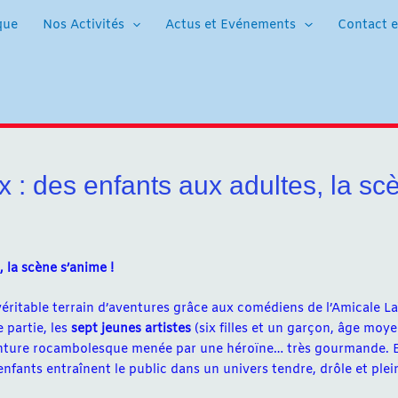
que
Nos Activités
Actus et Evénements
Contact e
x : des enfants aux adultes, la sc
, la scène s’anime !
éritable terrain d’aventures grâce aux comédiens de l’Amicale L
 partie, les
sept jeunes artistes
(six filles et un garçon, âge moy
enture rocambolesque menée par une héroïne… très gourmande. 
fants entraînent le public dans un univers tendre, drôle et plei