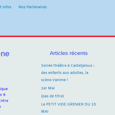
t infos
Nos Partenaires
ène
Articles récents
Soirée théâtre à Casteljaloux :
des enfants aux adultes, la
scène s’anime !
1er Mai
aïque
en 9
(pas de titre)
Entre
Le PETIT VIDE GRENIER DU 10
n
MAI