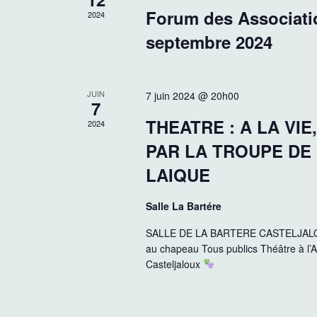
r
e
n
Forum des Associati
2024
É
.
septembre 2024
v
a
è
n
v
e
JUIN
7 juin 2024 @ 20h00
m
7
i
e
THEATRE : A LA VIE
2024
n
PAR LA TROUPE DE 
t
g
s
LAIQUE
p
a
a
Salle La Bartére
r
t
m
SALLE DE LA BARTERE CASTELJALOUX 
au chapeau Tous publics Théâtre à l’
o
i
Casteljaloux
t
-
o
c
l