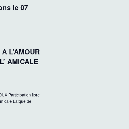
ons le 07
u
e
s
é
, A L’AMOUR
v
L’ AMICALE
è
n
e
Participation libre
Amicale Laïque de
m
e