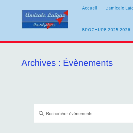
Aller
au
Accueil
L’amicale Laï
contenu
BROCHURE 2025 2026
Archives :
Évènements
R
S
a
e
i
s