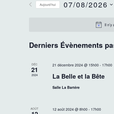
07/08/2026
c
i
Aujourd’hui
r
S
h
m
é
o
l
Il n’
t
e
e
-
c
c
r
t
Derniers Évènements p
l
i
é
o
c
.
n
R
DÉC
n
21 décembre 2024 @ 15h00
-
17h00
h
21
e
e
La Belle et la Bête
c
2024
z
e
h
u
e
Salle La Bartére
n
e
r
e
c
d
h
t
a
AOÛT
12 août 2024 @ 8h00
-
17h00
e
t
12