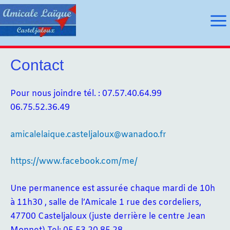
Aller
au
Ma
contenu
Me
Contact
utateur
Pour nous joindre tél. : 07.57.40.64.99
06.75.52.36.49
utateur
amicalelaique.casteljaloux@wanadoo.fr
u
https://www.facebook.com/me/
u
Une permanence est assurée chaque mardi de 10h
à 11h30 , salle de l’Amicale 1 rue des cordeliers,
47700 Casteljaloux (juste derrière le centre Jean