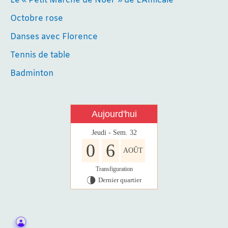
Le « Petit Marché de Noël » de L’Amicale
Octobre rose
Danses avec Florence
Tennis de table
Badminton
Aujourd'hui
Jeudi - Sem. 32
0
6
AOÛT
Transfiguration
Dernier quartier
U