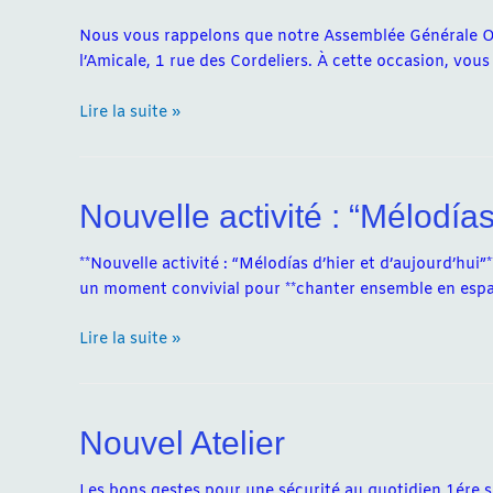
Nous vous rappelons que notre Assemblée Générale Ordi
l’Amicale, 1 rue des Cordeliers. À cette occasion, vou
Assemblée
Lire la suite »
Générale
Ordinaire
se
Nouvelle activité : “Mélodías
tiendra
le
lundi
**Nouvelle activité : “Mélodías d’hier et d’aujourd’hui
23
un moment convivial pour **chanter ensemble en espag
février
Nouvelle
à
Lire la suite »
activité
18h
:
“Mélodías
Nouvel Atelier
d’hier
et
d’aujourd’hui”
Les bons gestes pour une sécurité au quotidien 1ére s