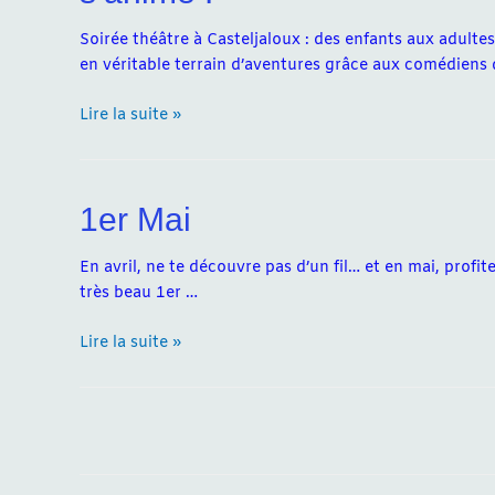
Soirée théâtre à Casteljaloux : des enfants aux adultes
en véritable terrain d’aventures grâce aux comédiens 
Soirée
Lire la suite »
théâtre
à
Casteljaloux
1er Mai
:
des
enfants
En avril, ne te découvre pas d’un fil… et en mai, profit
aux
très beau 1er …
adultes,
1er
la
Lire la suite »
Mai
scène
s’anime
!