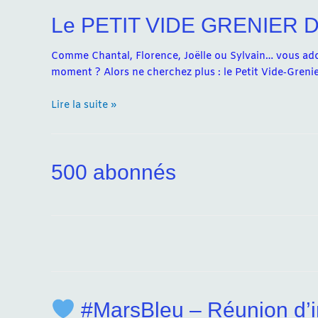
Le PETIT VIDE GRENIER D
Comme Chantal, Florence, Joëlle ou Sylvain… vous ador
moment ? Alors ne cherchez plus : le Petit Vide‑Grenie
Le
Lire la suite »
PETIT
VIDE
GRENIER
500 abonnés
DU
10
MAI
#MarsBleu – Réunion d’i