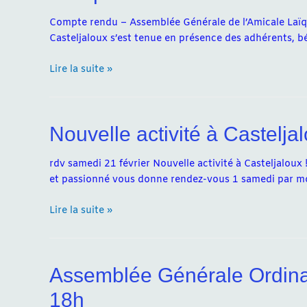
de
l’Amicale
Compte rendu – Assemblée Générale de l’Amicale Laïqu
(RDC)
Casteljaloux s’est tenue en présence des adhérents, bé
Compte
Lire la suite »
rendu
–
Assemblée
Nouvelle activité à Casteljal
Générale
23
février
rdv samedi 21 février Nouvelle activité à Casteljaloux !
et passionné vous donne rendez-vous 1 samedi par m
Nouvelle
Lire la suite »
activité
à
Casteljaloux
Assemblée Générale Ordinair
!
18h