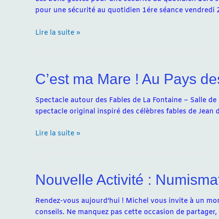
pour une sécurité au quotidien 1ére séance vendredi 
Nouvel
Lire la suite »
Atelier
C’est ma Mare ! Au Pays de
Spectacle autour des Fables de La Fontaine – Salle de 
spectacle original inspiré des célèbres fables de Jean 
C’est
Lire la suite »
ma
Mare
!
Nouvelle Activité : Numismat
Au
Pays
des
Rendez-vous aujourd’hui ! Michel vous invite à un mom
Fables
conseils. Ne manquez pas cette occasion de partager,