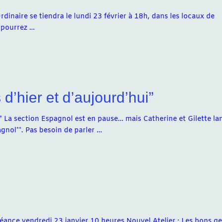
naire se tiendra le lundi 23 février à 18h, dans les locaux de
s pourrez …
 d’hier et d’aujourd’hui”
”** La section Espagnol est en pause… mais Catherine et Gilette la
nol**. Pas besoin de parler …
éance vendredi 23 janvier 10 heures Nouvel Atelier : Les bons ge