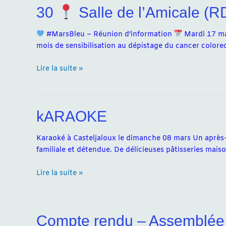
30
Salle de l’Amicale (R
#MarsBleu – Réunion d’information
Mardi 17 ma
mois de sensibilisation au dépistage du cancer colorec
Lire la suite »
#MarsBleu
–
Réunion
kARAOKE
d’information
Mardi
Karaoké à Casteljaloux le dimanche 08 mars Un après
17
familiale et détendue. De délicieuses pâtisseries mai
mars
kARAOKE
à
Lire la suite »
17h
30
Compte rendu – Assemblée 
Salle