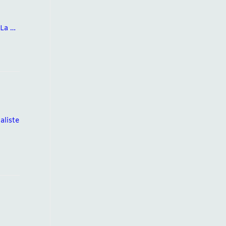
.La …
aliste