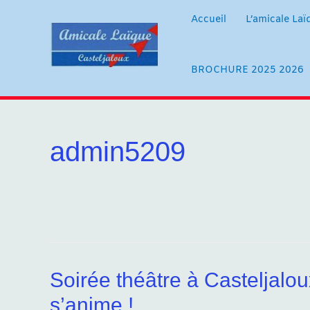
Aller
au
Accueil
L’amicale Laï
contenu
BROCHURE 2025 2026
admin5209
Soirée théâtre à Casteljalou
s’anime !