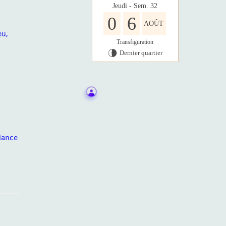
Jeudi - Sem. 32
0
6
AOÛT
eu,
Transfiguration
Dernier quartier
U
iance