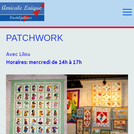
Aller
au
Ma
contenu
Me
PATCHWORK
utateur
Avec Lilou
Horaires: mercredi de 14h à 17h
utateur
u
u