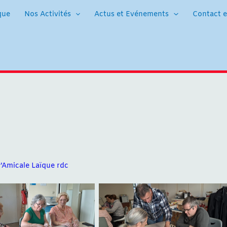
que
Nos Activités
Actus et Evénements
Contact e
 l’Amicale Laïque rdc
Aucune légende
Aucune légende