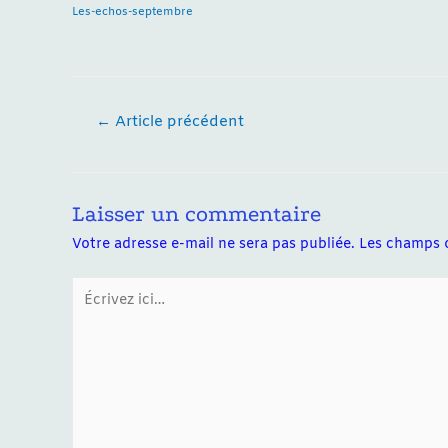
Les-echos-septembre
Navigation
←
Article précédent
de
l’article
Laisser un commentaire
Votre adresse e-mail ne sera pas publiée.
Les champs o
Écrivez
ici…