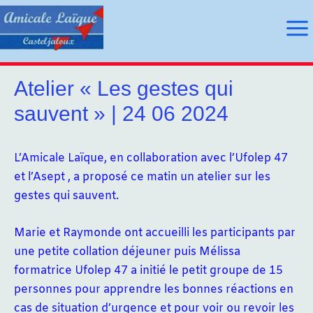
Aller
au
Ma
contenu
Me
Atelier « Les gestes qui
sauvent » | 24 06 2024
utateur
utateur
L’Amicale Laïque, en collaboration avec l’Ufolep 47
et l’Asept , a proposé ce matin un atelier sur les
u
gestes qui sauvent.
u
Marie et Raymonde ont accueilli les participants par
une petite collation déjeuner puis Mélissa
formatrice Ufolep 47 a initié le petit groupe de 15
personnes pour apprendre les bonnes réactions en
cas de situation d’urgence et pour voir ou revoir les