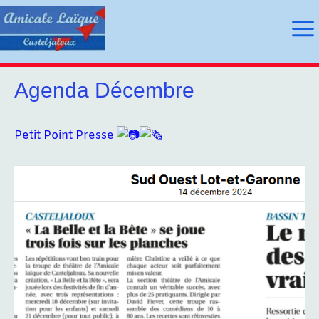
Aller
au
Ma
contenu
Me
Agenda Décembre
utateur
Petit Point Presse
utateur
u
u