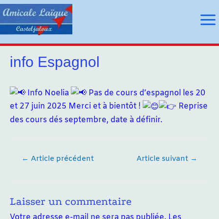
Aller
au
Ma
contenu
Me
info Espagnol
utateur
Info Noelia
Pas de cours d’espagnol les 20
et 27 juin 2025 Merci et à bientôt !
Reprise
utateur
des cours dés septembre, date à définir.
u
u
Navigation
←
Article précédent
Article suivant
→
de
l’article
Laisser un commentaire
Votre adresse e-mail ne sera pas publiée.
Les