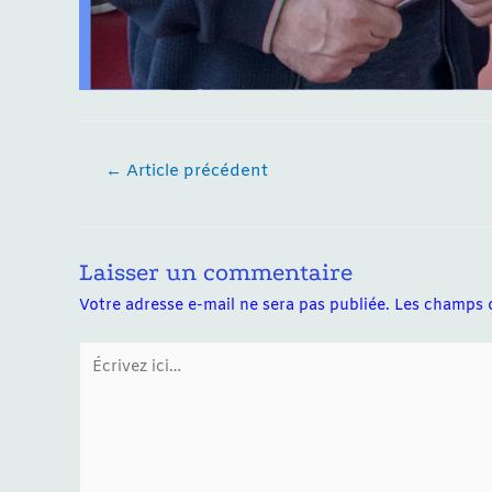
Navigation
←
Article précédent
de
l’article
Laisser un commentaire
Votre adresse e-mail ne sera pas publiée.
Les champs o
Écrivez
ici…