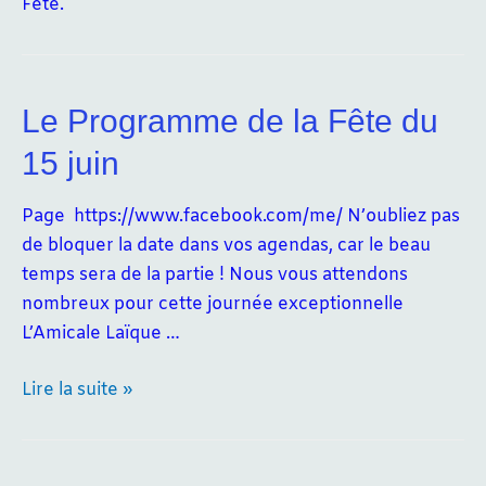
Fête.
06
2024
Le Programme de la Fête du
15 juin
Page https://www.facebook.com/me/ N’oubliez pas
de bloquer la date dans vos agendas, car le beau
temps sera de la partie ! Nous vous attendons
nombreux pour cette journée exceptionnelle
L’Amicale Laïque …
Le
Lire la suite »
Programme
de
la