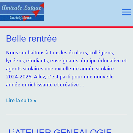
Aller
au
Ma
contenu
Me
Belle rentrée
utateur
Nous souhaitons à tous les écoliers, collégiens,
lycéens, étudiants, enseignants, équipe éducative et
utateur
agents scolaires une excellente année scolaire
2024-2025, Allez, c’est parti pour une nouvelle
u
année enrichissante et créative …
u
Belle
Lire la suite »
rentrée
​ L’ATELIER GENEALOGIE