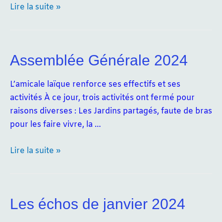
Le
Lire la suite »
7
JUIN
Théâtre
Assemblée Générale 2024
à
l’Amicale
L’amicale laïque renforce ses effectifs et ses
Laïque
activités À ce jour, trois activités ont fermé pour
de
raisons diverses : Les Jardins partagés, faute de bras
Casteljaloux
pour les faire vivre, la …
Assemblée
Lire la suite »
Générale
2024
Les échos de janvier 2024