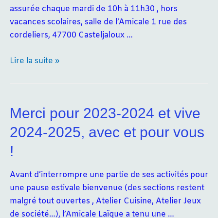
assurée chaque mardi de 10h à 11h30 , hors
vacances scolaires, salle de l’Amicale 1 rue des
cordeliers, 47700 Casteljaloux …
Rentrée
Lire la suite »
2024-
2025
Merci pour 2023-2024 et vive
2024-2025, avec et pour vous
!
Avant d’interrompre une partie de ses activités pour
une pause estivale bienvenue (des sections restent
malgré tout ouvertes , Atelier Cuisine, Atelier Jeux
de société…), l’Amicale Laïque a tenu une …