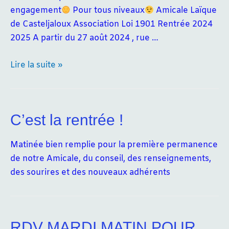
engagement
Pour tous niveaux
Amicale Laïque
de Casteljaloux Association Loi 1901 Rentrée 2024
2025 A partir du 27 août 2024 , rue …
L’ATELIER
Lire la suite »
YOGA
C’est la rentrée !
REPRISE
Matinée bien remplie pour la première permanence
LE
de notre Amicale, du conseil, des renseignements,
18
des sourires et des nouveaux adhérents
SEPTEMBRE
RDV MARDI MATIN POUR