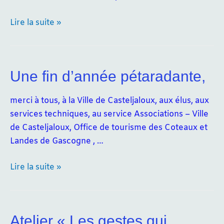
Merci
Lire la suite »
pour
2023-
2024
Une fin d’année pétaradante,
et
vive
merci à tous, à la Ville de Casteljaloux​, aux élus, aux
2024-
services techniques, au service Associations – Ville
2025,
de Casteljaloux, Office de tourisme des Coteaux et
avec
Landes de Gascogne , …
et
pour
Une
Lire la suite »
vous
fin
!
d’année
pétaradante,
Atelier « Les gestes qui