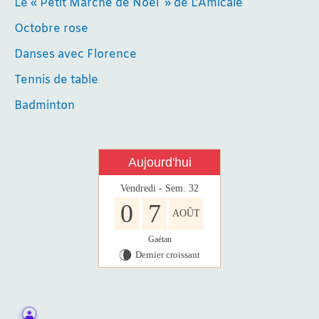
Le « Petit Marché de Noël » de L’Amicale
Octobre rose
Danses avec Florence
Tennis de table
Badminton
Aujourd'hui
Vendredi - Sem. 32
0
7
AOÛT
Gaétan
Dernier croissant
V