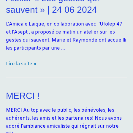
sauvent » | 24 06 2024
L’Amicale Laïque, en collaboration avec l’Ufolep 47
et l’Asept , a proposé ce matin un atelier sur les
gestes qui sauvent. Marie et Raymonde ont accueilli
les participants par une …
Atelier
Lire la suite »
«
Les
gestes
MERCI !
qui
sauvent
MERCI Au top avec le public, les bénévoles, les
»
adhérents, les amis et les partenaires! Nous avons
|
adoré l’ambiance amicaliste qui régnait sur notre
24