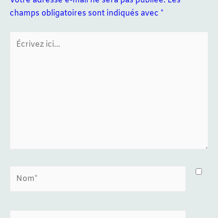
Votre adresse e-mail ne sera pas publiée.
Les
champs obligatoires sont indiqués avec
*
Écrivez
ici…
Nom*
E-