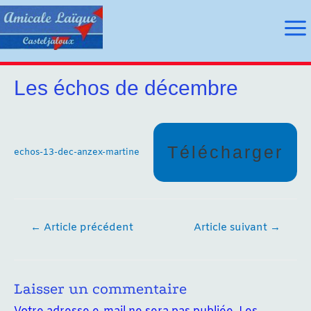
Aller
au
Ma
contenu
Me
Les échos de décembre
utateur
Télécharger
utateur
echos-13-dec-anzex-martine
u
u
Navigation
←
Article précédent
Article suivant
→
de
l’article
Laisser un commentaire