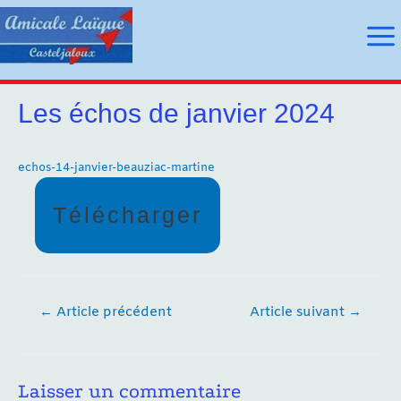
Aller
au
Ma
contenu
Me
Les échos de janvier 2024
utateur
echos-14-janvier-beauziac-martine
utateur
Télécharger
u
u
Navigation
←
Article précédent
Article suivant
→
de
l’article
Laisser un commentaire